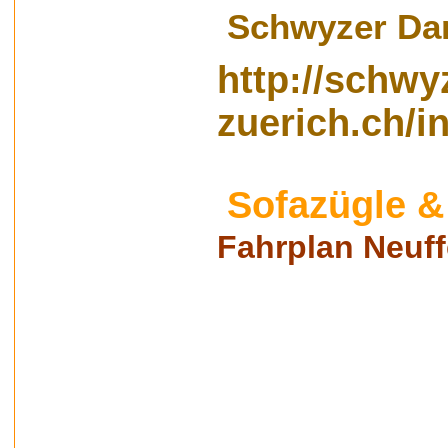
Schwyzer Da
http://
schwy
zuerich.ch/i
Sofazügle 
Fahrplan Neuf