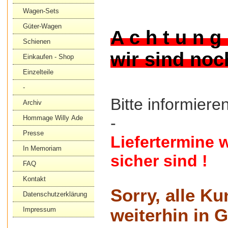
Wagen-Sets
Güter-Wagen
A c h t u n g 
Schienen
wir sind noc
Einkaufen - Shop
Einzelteile
-
Bitte informier
Archiv
-
Hommage Willy Ade
Presse
Liefertermine w
In Memoriam
sicher sind !
FAQ
Kontakt
Sorry, alle K
Datenschutzerklärung
weiterhin in 
Impressum