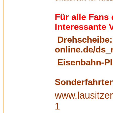
Für alle Fans
Interessante 
Drehschei
be
online.de/ds
Eisenbahn-Pl
Sonderfahrten
www.lausitze
1